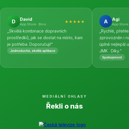
David
Agi
D
A
★★★★★
App Store · Brno
App Store 
„Skvělá kombinace dopravních
„Rychlé, přehl
prostředků, jak se dostat na místo, kam
zprovozněn i n
je potřeba. Doporučuji!“
úplně nejlepší 
JMK . Díky.“
Jednoduchá, skvělá aplikace
Spokojenost
MEDIÁLNÍ OHLASY
Řekli o nás