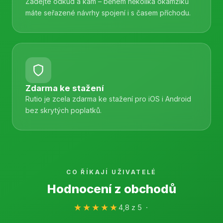
Zadejte odkud a kam – během několika okamžiků
máte seřazené návrhy spojení i s časem příchodu.
Zdarma ke stažení
Rutio je zcela zdarma ke stažení pro iOS i Android
bez skrytých poplatků.
CO ŘÍKAJÍ UŽIVATELÉ
Hodnocení z obchodů
★★★★★
4,8 z 5 ·