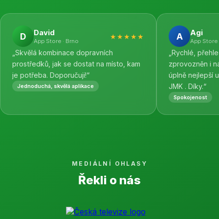
David
Agi
D
A
★★★★★
App Store · Brno
App Store 
„Skvělá kombinace dopravních
„Rychlé, přehl
prostředků, jak se dostat na místo, kam
zprovozněn i n
je potřeba. Doporučuji!“
úplně nejlepší 
JMK . Díky.“
Jednoduchá, skvělá aplikace
Spokojenost
MEDIÁLNÍ OHLASY
Řekli o nás