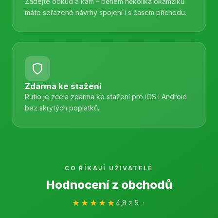
Zadejte odkud a kam – během několika okamžiků
máte seřazené návrhy spojení i s časem příchodu.
Zdarma ke stažení
Rutio je zcela zdarma ke stažení pro iOS i Android
bez skrytých poplatků.
CO ŘÍKAJÍ UŽIVATELÉ
Hodnocení z obchodů
★★★★★
4,8 z 5 ·