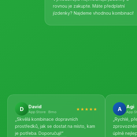
rovnou je zakupte. Máte předplatní
jízdenky? Najdeme vhodnou kombinaci!
David
Agi
D
A
★★★★★
App Store · Brno
App St
„Skvělá kombinace dopravních
„Rychlé, př
prostředků, jak se dostat na místo, kam
zprovozněn 
je potřeba. Doporučuji!“
úplně nejle