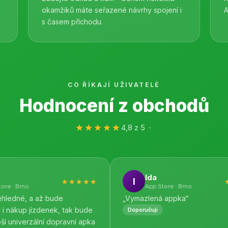
okamžiků máte seřazené návrhy spojení i
A
s časem příchodu.
CO ŘÍKAJÍ UŽIVATELÉ
Hodnocení z obchodů
★★★★★
4,8 z 5 ·
Ida
I
★★★★★
ore · Brno
App Store · Brno
ehledné, a až bude
„Vymazlená appka“
i nákup jízdenek, tak bude
Doporučuji
pší univerzální dopravní apka