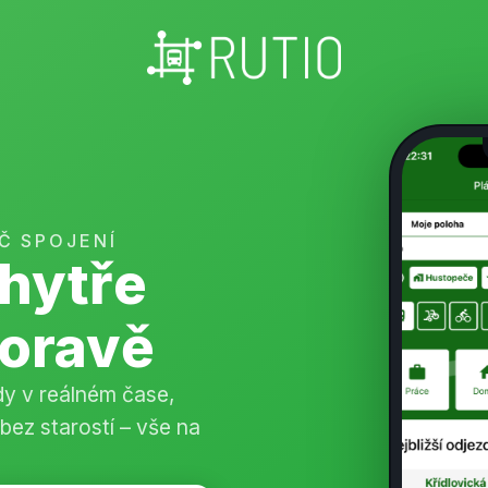
Č SPOJENÍ
chytře
Moravě
zdy v reálném čase,
 bez starostí – vše na