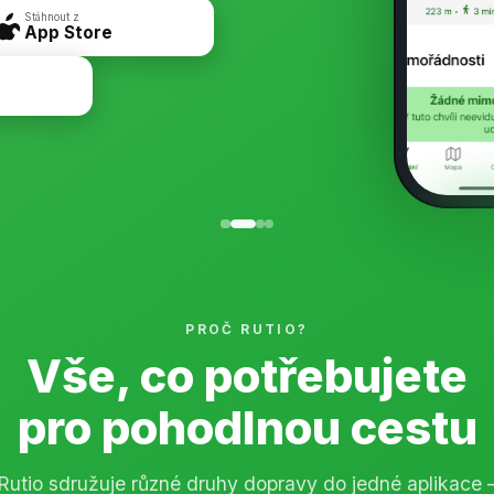
Stáhnout z
App Store
PROČ RUTIO?
Vše, co potřebujete
pro pohodlnou cestu
Rutio sdružuje různé druhy dopravy do jedné aplikace 