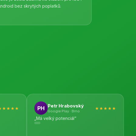
ndroid bez skrytých poplatků.
Petr Hrabovský
PH
★★★★★
★★★★★
Google Play · Brno
„Má velký potenciál“