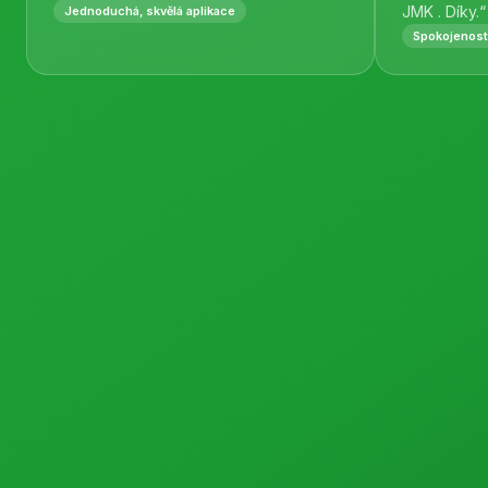
JMK . Díky.“
Jednoduchá, skvělá aplikace
Spokojenost