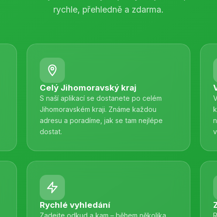
rychle, přehledně a zdarma.
Celý Jihomoravský kraj
S naší aplikací se dostanete po celém
V
Jihomoravském kraji. Známe každou
k
adresu a poradíme, jak se tam nejlépe
n
dostat.
v
Rychlé vyhledání
Zadejte odkud a kam – během několika
R