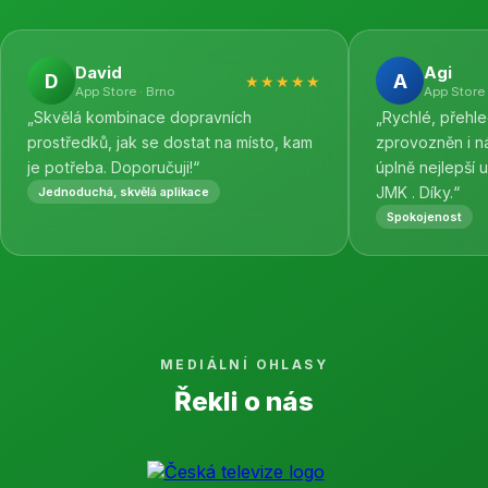
David
Agi
D
A
★★★★★
App Store · Brno
App Store 
„Skvělá kombinace dopravních
„Rychlé, přehl
prostředků, jak se dostat na místo, kam
zprovozněn i n
je potřeba. Doporučuji!“
úplně nejlepší 
JMK . Díky.“
Jednoduchá, skvělá aplikace
Spokojenost
MEDIÁLNÍ OHLASY
Řekli o nás