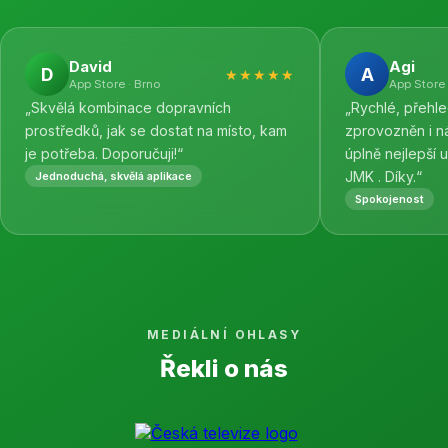
David
Agi
D
A
★★★★★
App Store · Brno
App Store 
„Skvělá kombinace dopravních
„Rychlé, přehl
prostředků, jak se dostat na místo, kam
zprovozněn i n
je potřeba. Doporučuji!“
úplně nejlepší 
JMK . Díky.“
Jednoduchá, skvělá aplikace
Spokojenost
MEDIÁLNÍ OHLASY
Řekli o nás