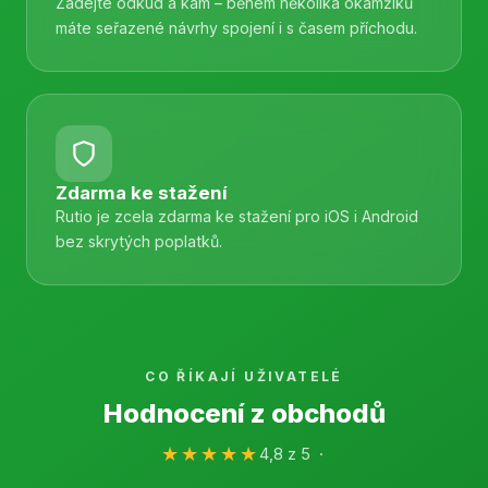
Zadejte odkud a kam – během několika okamžiků
máte seřazené návrhy spojení i s časem příchodu.
Zdarma ke stažení
Rutio je zcela zdarma ke stažení pro iOS i Android
bez skrytých poplatků.
CO ŘÍKAJÍ UŽIVATELÉ
Hodnocení z obchodů
★★★★★
4,8 z 5 ·