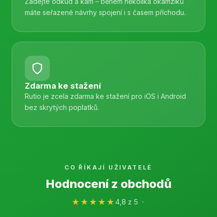
Zadejte odkud a kam – během několika okamžiků
máte seřazené návrhy spojení i s časem příchodu.
Zdarma ke stažení
Rutio je zcela zdarma ke stažení pro iOS i Android
bez skrytých poplatků.
CO ŘÍKAJÍ UŽIVATELÉ
Hodnocení z obchodů
★★★★★
4,8 z 5 ·