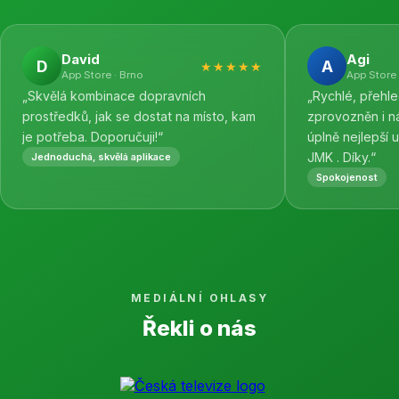
David
Agi
D
A
★★★★★
App Store · Brno
App Store 
„Skvělá kombinace dopravních
„Rychlé, přehl
prostředků, jak se dostat na místo, kam
zprovozněn i n
je potřeba. Doporučuji!“
úplně nejlepší 
JMK . Díky.“
Jednoduchá, skvělá aplikace
Spokojenost
MEDIÁLNÍ OHLASY
Řekli o nás