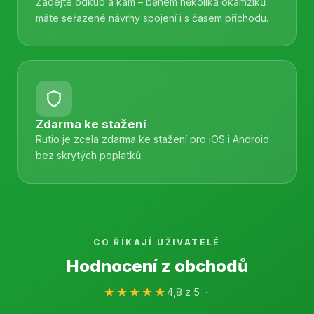
Zadejte odkud a kam – během několika okamžiků
máte seřazené návrhy spojení i s časem příchodu.
Zdarma ke stažení
Rutio je zcela zdarma ke stažení pro iOS i Android
bez skrytých poplatků.
CO ŘÍKAJÍ UŽIVATELÉ
Hodnocení z obchodů
★★★★★
4,8 z 5 ·