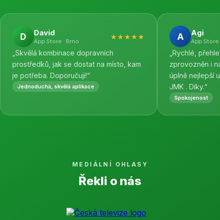
David
Agi
D
A
★★★★★
App Store · Brno
App Store 
„Skvělá kombinace dopravních
„Rychlé, přehl
prostředků, jak se dostat na místo, kam
zprovozněn i n
je potřeba. Doporučuji!“
úplně nejlepší 
JMK . Díky.“
Jednoduchá, skvělá aplikace
Spokojenost
MEDIÁLNÍ OHLASY
Řekli o nás